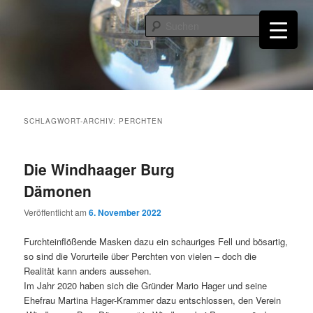
Zum
Zum
primären
sekundären
Such
Inhalt
Inhalt
springen
springen
Burgruine Windhaag bei Perg
SCHLAGWORT-ARCHIV:
PERCHTEN
Die Windhaager Burg
Dämonen
Veröffentlicht am
6. November 2022
Furchteinflößende Masken dazu ein schauriges Fell und bösartig,
so sind die Vorurteile über Perchten von vielen – doch die
Realität kann anders aussehen.
Im Jahr 2020 haben sich die Gründer Mario Hager und seine
Ehefrau Martina Hager-Krammer dazu entschlossen, den Verein