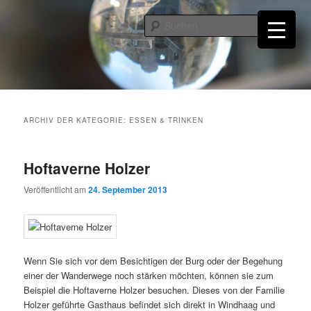
Zum
Zum
primären
sekundären
Such
Inhalt
Inhalt
springen
springen
Burgruine Windhaag bei Perg
ARCHIV DER KATEGORIE:
ESSEN & TRINKEN
Hoftaverne Holzer
Veröffentlicht am
24. September 2013
Wenn Sie sich vor dem Besichtigen der Burg oder der Begehung
einer der Wanderwege noch stärken möchten, können sie zum
Beispiel die Hoftaverne Holzer besuchen. Dieses von der Familie
Holzer geführte Gasthaus befindet sich direkt in Windhaag und