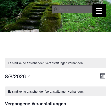
Zum
Zum
primären
sekundären
Such
Inhalt
Inhalt
springen
springen
Burgruine Windhaag bei Perg
Es sind keine anstehenden Veranstaltungen vorhanden.
8/8/2026
Ansicht
Veran
Monat
Navigati
Ansic
Datum
Navig
Kalender
wählen.
von
Es sind keine anstehenden Veranstaltungen vorhanden.
Veranstaltungen
Vergangene Veranstaltungen