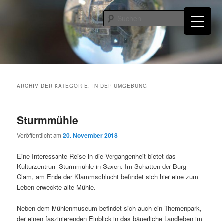
Zum
Zum
primären
sekundären
Such
Inhalt
Inhalt
springen
springen
Burgruine Windhaag bei Perg
ARCHIV DER KATEGORIE:
IN DER UMGEBUNG
Sturmmühle
Veröffentlicht am
20. November 2018
Eine Interessante Reise in die Vergangenheit bietet das
Kulturzentrum Sturmmühle in Saxen. Im Schatten der Burg
Clam, am Ende der Klammschlucht befindet sich hier eine zum
Leben erweckte alte Mühle.
Neben dem Mühlenmuseum befindet sich auch ein Themenpark,
der einen faszinierenden Einblick in das bäuerliche Landleben im