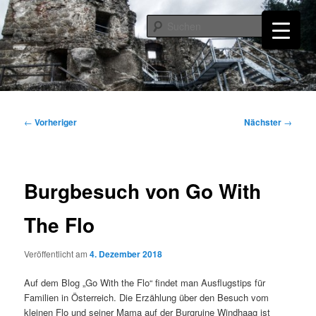
Zum
primären
Such
Inhalt
springen
Burgruine Windhaag bei Perg
Beitragsnavigation
←
Vorheriger
Nächster
→
Burgbesuch von Go With
The Flo
Veröffentlicht am
4. Dezember 2018
Auf dem Blog „Go With the Flo“ findet man Ausflugstips für
Familien in Österreich. Die Erzählung über den Besuch vom
kleinen Flo und seiner Mama auf der Burgruine Windhaag ist