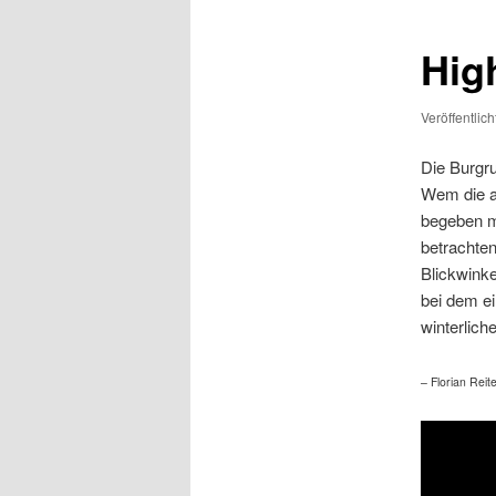
Hig
Veröffentlic
Die Burgr
Wem die ak
begeben mö
betrachten
Blickwinke
bei dem ei
winterlich
– Florian Reit