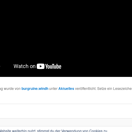
rag wurde von
burgruine.windh
unter
Aktuelles
veröffentlicht. Setze ein Lesezeiche
Mit Stolz präsentiert von WordPress
bsite weiterhin nutzt, stimmst du der Verwendung von Cookies zu.