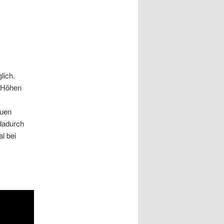
lich.
e Höhen
euen
 dadurch
l bei